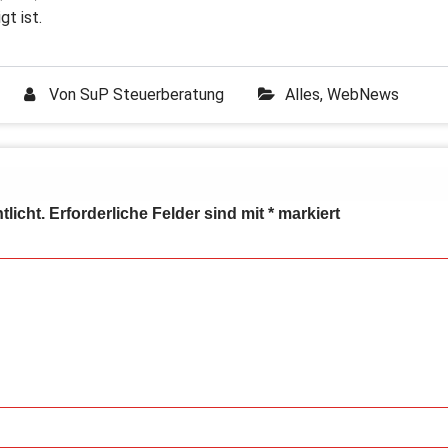
t ist.
Von
SuP Steuerberatung
Alles
,
WebNews
tlicht.
Erforderliche Felder sind mit
*
markiert