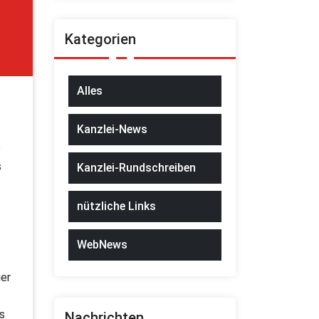
Kategorien
Alles
Kanzlei-News
e
s
Kanzlei-Rundschreiben
nützliche Links
WebNews
uer
s
Nachrichten