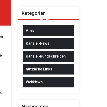
Kategorien
Alles
en
Kanzlei-News
de
Kanzlei-Rundschreiben
nützliche Links
e
WebNews
he
Nachrichten