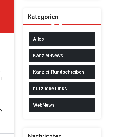
Kategorien
Alles
Kanzlei-News
r
e
Kanzlei-Rundschreiben
t.
nützliche Links
WebNews
e
Nachrichten