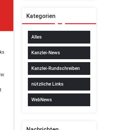
Kategorien
Alles
cks
Kanzlei-News
Kanzlei-Rundschreiben
nn
nützliche Links
t
WebNews
Nachrichten