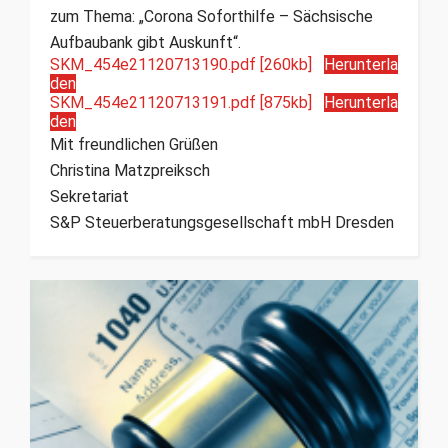
zum Thema: „Corona Soforthilfe – Sächsische
Aufbaubank gibt Auskunft“.
SKM_454e21120713190.pdf [260kb]
Herunterla
den
SKM_454e21120713191.pdf [875kb]
Herunterla
den
Mit freundlichen Grüßen
Christina Matzpreiksch
Sekretariat
S&P Steuerberatungsgesellschaft mbH Dresden